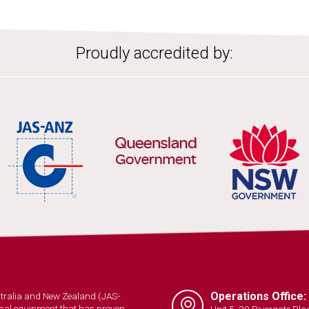
Proudly accredited by:
Operations Office:
ustralia and New Zealand (JAS-
trical equipment that has proven
Unit 5, 20 Rivergate Pla