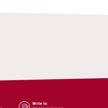
Write to:
ce
The General Manager