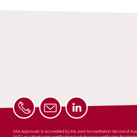
SAA Approvals is accredited by the Joint Accreditation Service of A
ANZ) as a third party certification body to issue certificates for elec